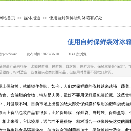
网站首页
媒体报道
使用自封保鲜袋对冰箱有好处
>>
>>
使用自封保鲜袋对冰
者:
proc5aa4b
|
发布时间:
2020-08-10
|
3141
次浏览
|
品包装产品有很多，比如保鲜膜、保鲜袋、自封袋、保鲜盒等。保鲜主要是“保水”、“
是很好，相对适合一些像馒头这类的面制品，但使用时尽量不要把口封死。
覆上保鲜膜，就能锁住美味。如今，人们对保鲜膜的依赖越来越强，蔬菜
、含油脂的食物，特别是肉类，最好不要用保鲜膜包装贮藏。这些食物
中，对健康不利。目前市场上出售的绝大部分保鲜膜和常用的塑料袋或自
上食品包装产品有很多，比如保鲜膜、保鲜袋、自封袋、保鲜盒等。保鲜主
。相比来看，它比较厚，透气性不是很好，相对适合一些像馒头这类的面
效地将生熟食品隔离储存，使冰箱空间利用率加大。保鲜膜相对适合一此