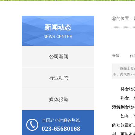
您的位置：
新闻动态
产品中心
PRODUCT CENTER
NEWS CENTER
来源:
|
作
公司新闻
市面上食
厚，透气性不
行业动态
将食物
熟食、热食
媒体报道
溶解到食物
如今，市面
全国24小时服务热线
的功效最好
023-65680168
封，可以有